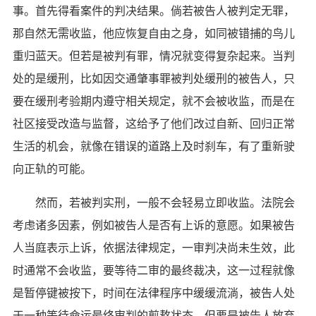
事。首先得看案件的判决结果。倘若被告人被判定无罪，
那自然无需收监，他应恢复自由之身，如同被错捕的鸟儿
重归蓝天。但若是被判有罪，情况就变得复杂起来。当判
处的是缓刑，比如因交通肇事罪被判处缓刑的被告人，只
要在缓刑考验期内遵守相关规定，就不会被收监，而是在
社区接受改造与监督，这给予了他们改过自新、回归正常
生活的机会，就像在错误的道路上及时刹车，有了重新驶
向正轨的可能。
然而，若被判实刑，一般不会轻易立即收监。法院会
考虑诸多因素，例如被告人是否有上诉的意愿。如果被告
人当庭表示上诉，依据法律规定，一审判决尚未生效，此
时通常不会收监，要等待二审的最终裁决，这一过程就像
是暂停键被按下，时间在法律程序中缓缓流淌，被告人处
于一种等待命运最终审判的煎熬状态。但要是被告人放弃